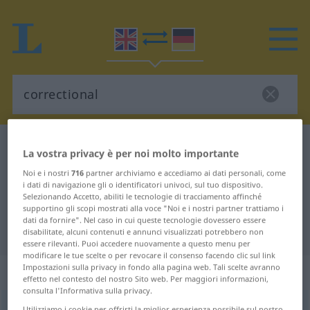
Dizionario Inglese-Tedesco
correctional
La vostra privacy è per noi molto importante
Traduzione Inglese-Tedesco per
Noi e i nostri
716
partner archiviamo e accediamo ai dati personali, come
i dati di navigazione gli o identificatori univoci, sul tuo dispositivo.
"correctional"
Selezionando Accetto, abiliti le tecnologie di tracciamento affinché
supportino gli scopi mostrati alla voce "Noi e i nostri partner trattiamo i
dati da fornire". Nel caso in cui queste tecnologie dovessero essere
"correctional" traduzione Tedesco
disabilitate, alcuni contenuti e annunci visualizzati potrebbero non
essere rilevanti. Puoi accedere nuovamente a questo menu per
modificare le tue scelte o per revocare il consenso facendo clic sul link
Impostazioni sulla privacy in fondo alla pagina web. Tali scelte avranno
„correctional“
: adjective
effetto nel contesto del nostro Sito web. Per maggiori informazioni,
consulta l'Informativa sulla privacy.
correctional
adj
Utilizziamo i cookie per offrirti la miglior esperienza possibile sul nostro