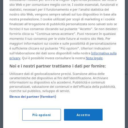
sito Web e per comunicare meglio con te. I cookie essenziali, funzionali e
statistici, necessari per il funzionamento e per l’analisi statistica del
Panoramica di tutte le traduzion
nostro sito Web, vengono sempre salvati sul tuo dispositivo in base alla
(Fai clic sulla/Tocca traduzione per maggiori dettagli)
nostra preselezione. I cookie utilizzati per scopi di marketing e i cookie
finalizzati all’erogazione di pubblicità personalizzata sono salvati solo se
fornisci il tuo consenso cliccando sul pulsante “Accetto”. Se non desideri
Korrektions…, Korrektur…, Berichtigungs…
fornirlo clicca su “Continua senza accettare”. Puoi revocare In qualsiasi
momento il tuo consenso per le visite future al nostro sito Web. Per
maggiori informazioni sui cookie e sulle possibilità di personalizzazione
berichtigend, richtigstellend
è sufficiente cliccare sul pulsante “Più opzioni”. Ulteriori indicazioni
sull’elaborazione dei dati sono disponibili nella nostra
Informativa sulla
privacy
. Qui è possibile invece consultare la nostra
Nota legale
.
Straf…, Besserungs…
Noi e i nostri partner trattiamo i dati per fornire:
Utilizzare dati di geolocalizzazione precisi. Scansione attiva delle
caratteristiche del dispositivo ai fini dell’identificazione. Archiviare
informazioni su dispositivo e/o accedervi. Pubblicità e contenuti
personalizzati, valutazione dei contenuti e dell’efficacia della pubblicità,
Korrektions…, Korrektur…, Berichtigungs…
ricerche sul pubblico, sviluppo di servizi.
Elenco dei partner (fornitori)
correctional
relating to correction
Più opzioni
Accetto
berichtigend, richtigstellend
correctional