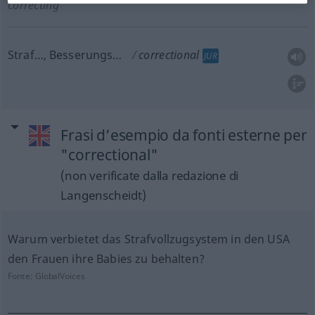
correcting
Straf…, Besserungs…
correctional
JUR
Frasi d’esempio da fonti esterne per
"correctional"
(non verificate dalla redazione di
Langenscheidt)
Warum verbietet das Strafvollzugsystem in den USA
den Frauen ihre Babies zu behalten?
Fonte:
GlobalVoices