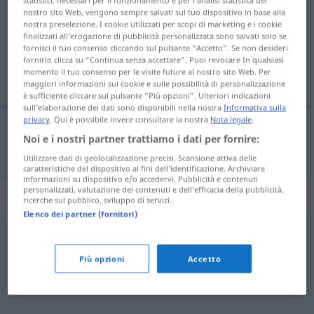
statistici, necessari per il funzionamento e per l’analisi statistica del
nostro sito Web, vengono sempre salvati sul tuo dispositivo in base alla
nostra preselezione. I cookie utilizzati per scopi di marketing e i cookie
Panoramica di tutte le traduzion
finalizzati all’erogazione di pubblicità personalizzata sono salvati solo se
(Fai clic sulla/Tocca traduzione per maggiori dettagli)
fornisci il tuo consenso cliccando sul pulsante “Accetto”. Se non desideri
fornirlo clicca su “Continua senza accettare”. Puoi revocare In qualsiasi
momento il tuo consenso per le visite future al nostro sito Web. Per
Kommunistin
maggiori informazioni sui cookie e sulle possibilità di personalizzazione
è sufficiente cliccare sul pulsante “Più opzioni”. Ulteriori indicazioni
sull’elaborazione dei dati sono disponibili nella nostra
Informativa sulla
privacy
. Qui è possibile invece consultare la nostra
Nota legale
.
Noi e i nostri partner trattiamo i dati per fornire:
Kommunist(in)
commie
Utilizzare dati di geolocalizzazione precisi. Scansione attiva delle
caratteristiche del dispositivo ai fini dell’identificazione. Archiviare
informazioni su dispositivo e/o accedervi. Pubblicità e contenuti
personalizzati, valutazione dei contenuti e dell’efficacia della pubblicità,
Sinonimi per "commie"
ricerche sul pubblico, sviluppo di servizi.
Elenco dei partner (fornitori)
communist
Più opzioni
Accetto
© Princeton University