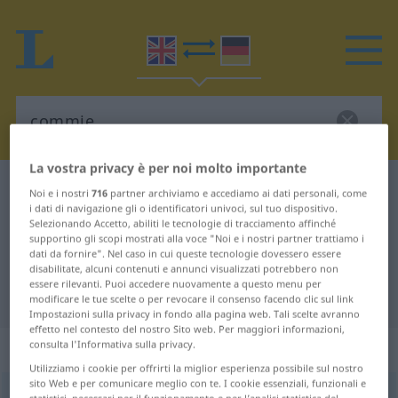
La vostra privacy è per noi molto importante
Dizionario Inglese-Tedesco
commie
Noi e i nostri
716
partner archiviamo e accediamo ai dati personali, come
i dati di navigazione gli o identificatori univoci, sul tuo dispositivo.
Traduzione Inglese-Tedesco per
Selezionando Accetto, abiliti le tecnologie di tracciamento affinché
supportino gli scopi mostrati alla voce "Noi e i nostri partner trattiamo i
"commie"
dati da fornire". Nel caso in cui queste tecnologie dovessero essere
disabilitate, alcuni contenuti e annunci visualizzati potrebbero non
essere rilevanti. Puoi accedere nuovamente a questo menu per
"commie" traduzione Tedesco
modificare le tue scelte o per revocare il consenso facendo clic sul link
Impostazioni sulla privacy in fondo alla pagina web. Tali scelte avranno
effetto nel contesto del nostro Sito web. Per maggiori informazioni,
„commie“
consulta l'Informativa sulla privacy.
Utilizziamo i cookie per offrirti la miglior esperienza possibile sul nostro
sito Web e per comunicare meglio con te. I cookie essenziali, funzionali e
commie
,
Commie
[ˈk(ɒ)mi]
s
US
UMG