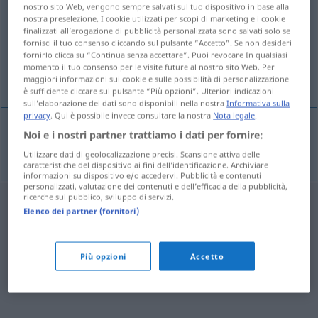
nostro sito Web, vengono sempre salvati sul tuo dispositivo in base alla
nostra preselezione. I cookie utilizzati per scopi di marketing e i cookie
Panoramica di tutte le traduzion
finalizzati all’erogazione di pubblicità personalizzata sono salvati solo se
(Fai clic sulla/Tocca traduzione per maggiori dettagli)
fornisci il tuo consenso cliccando sul pulsante “Accetto”. Se non desideri
fornirlo clicca su “Continua senza accettare”. Puoi revocare In qualsiasi
momento il tuo consenso per le visite future al nostro sito Web. Per
Handzeichen des Steinmetzen
maggiori informazioni sui cookie e sulle possibilità di personalizzazione
è sufficiente cliccare sul pulsante “Più opzioni”. Ulteriori indicazioni
sull’elaborazione dei dati sono disponibili nella nostra
Informativa sulla
privacy
. Qui è possibile invece consultare la nostra
Nota legale
.
Noi e i nostri partner trattiamo i dati per fornire:
Handzeichen
n
des Steinmetzen
banker-mark
Utilizzare dati di geolocalizzazione precisi. Scansione attiva delle
caratteristiche del dispositivo ai fini dell’identificazione. Archiviare
informazioni su dispositivo e/o accedervi. Pubblicità e contenuti
personalizzati, valutazione dei contenuti e dell’efficacia della pubblicità,
ricerche sul pubblico, sviluppo di servizi.
Elenco dei partner (fornitori)
Più opzioni
Accetto