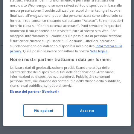
statistici, necessari per il funzionamento e per l’analisi statistica del
nostro sito Web, vengono sempre salvati sul tuo dispositivo in base alla
Panoramica di tutte le traduzion
nostra preselezione. I cookie utilizzati per scopi di marketing e i cookie
finalizzati all’erogazione di pubblicità personalizzata sono salvati solo se
(Fai clic sulla/Tocca traduzione per maggiori dettagli)
fornisci il tuo consenso cliccando sul pulsante “Accetto”. Se non desideri
fornirlo clicca su “Continua senza accettare”. Puoi revocare In qualsiasi
Lithograf
momento il tuo consenso per le visite future al nostro sito Web. Per
maggiori informazioni sui cookie e sulle possibilità di personalizzazione
è sufficiente cliccare sul pulsante “Più opzioni”. Ulteriori indicazioni
sull’elaborazione dei dati sono disponibili nella nostra
Informativa sulla
privacy
. Qui è possibile invece consultare la nostra
Nota legale
.
Noi e i nostri partner trattiamo i dati per fornire:
Lithograf
m
lithographe
Utilizzare dati di geolocalizzazione precisi. Scansione attiva delle
caratteristiche del dispositivo ai fini dell’identificazione. Archiviare
informazioni su dispositivo e/o accedervi. Pubblicità e contenuti
personalizzati, valutazione dei contenuti e dell’efficacia della pubblicità,
Sinonimi per "lithographe"
ricerche sul pubblico, sviluppo di servizi.
Elenco dei partner (fornitori)
graveur
,
ciseleur
,
sculpteur
Più opzioni
Accetto
© myThes Dicollecte