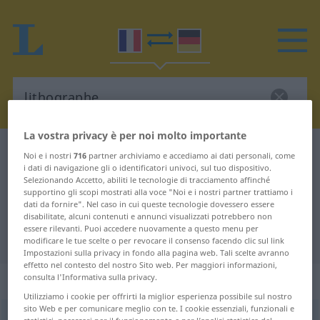
La vostra privacy è per noi molto importante
Dizionario Francese-Tedesco
lithographe
Noi e i nostri
716
partner archiviamo e accediamo ai dati personali, come
i dati di navigazione gli o identificatori univoci, sul tuo dispositivo.
Traduzione Francese-Tedesco per
Selezionando Accetto, abiliti le tecnologie di tracciamento affinché
supportino gli scopi mostrati alla voce "Noi e i nostri partner trattiamo i
"lithographe"
dati da fornire". Nel caso in cui queste tecnologie dovessero essere
disabilitate, alcuni contenuti e annunci visualizzati potrebbero non
essere rilevanti. Puoi accedere nuovamente a questo menu per
"lithographe" traduzione Tedesco
modificare le tue scelte o per revocare il consenso facendo clic sul link
Impostazioni sulla privacy in fondo alla pagina web. Tali scelte avranno
effetto nel contesto del nostro Sito web. Per maggiori informazioni,
„lithographe“
: masculin
consulta l'Informativa sulla privacy.
Utilizziamo i cookie per offrirti la miglior esperienza possibile sul nostro
sito Web e per comunicare meglio con te. I cookie essenziali, funzionali e
lithographe
[litɔgʀaf]
m