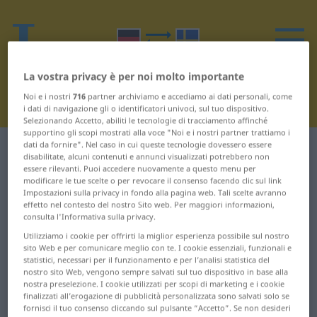
La vostra privacy è per noi molto importante
Noi e i nostri
716
partner archiviamo e accediamo ai dati personali, come
i dati di navigazione gli o identificatori univoci, sul tuo dispositivo.
Selezionando Accetto, abiliti le tecnologie di tracciamento affinché
supportino gli scopi mostrati alla voce "Noi e i nostri partner trattiamo i
dati da fornire". Nel caso in cui queste tecnologie dovessero essere
Dizionario Tedesco-Svedese
Ö
disabilitate, alcuni contenuti e annunci visualizzati potrebbero non
essere rilevanti. Puoi accedere nuovamente a questo menu per
modificare le tue scelte o per revocare il consenso facendo clic sul link
Parole in tedesco che iniziano
Impostazioni sulla privacy in fondo alla pagina web. Tali scelte avranno
effetto nel contesto del nostro Sito web. Per maggiori informazioni,
con Ö
consulta l'Informativa sulla privacy.
Utilizziamo i cookie per offrirti la miglior esperienza possibile sul nostro
öde ... Öffnung
Ölbild ... Ölkanne
sito Web e per comunicare meglio con te. I cookie essenziali, funzionali e
statistici, necessari per il funzionamento e per l’analisi statistica del
nostro sito Web, vengono sempre salvati sul tuo dispositivo in base alla
Öffnungszeiten ...
Ölkrise ... Ölteppich
nostra preselezione. I cookie utilizzati per scopi di marketing e i cookie
ökologisch
finalizzati all’erogazione di pubblicità personalizzata sono salvati solo se
Ölung ... Österreich
fornisci il tuo consenso cliccando sul pulsante “Accetto”. Se non desideri